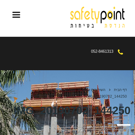
052-8461313
דף הבית
השירותים שלנו
בטיחות בניה והנדסה
IMG_20190702_144250
IMG_20190702_144250