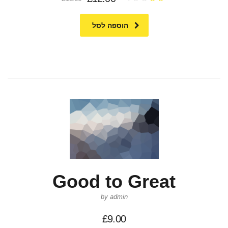
דורג
הנוכחי
המקורי
2.52
מתוך
5
הוא:
היה:
הוספה לסל
£15.00.
£12.00.
Good to Great
by admin
£
9.00