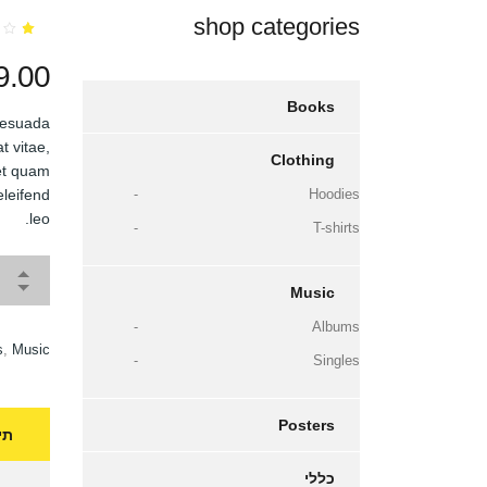
shop categories
1
מדור
1.00
9.00
מתוך
5
מבוס
Books
על
דירוג
alesuada
של
לקוח
t vitae,
Clothing
met quam
eleifend
Hoodies
leo.
T-shirts
Music
Albums
s
,
Music
Singles
Posters
תי
כללי