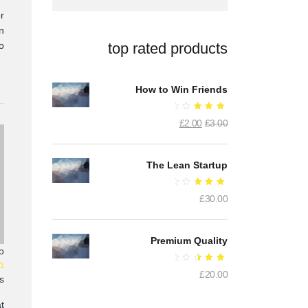
r
n
o.
top rated products
How to Win Friends
דורג
המחיר
המחיר
£
2.00
£
3.00
3.50
מתוך
המקורי
הנוכחי
5
היה:
הוא:
£2.00.
£3.00.
The Lean Startup
דורג
£
30.00
3.00
מתוך
5
Premium Quality
o
מרץ 27
דורג
£
20.00
2.84
:
מתוך
5
at