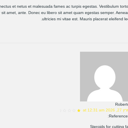
enectus et netus et malesuada fames ac turpis egestas. Vestibulum torto
por sit amet, ante. Donec eu libero sit amet quam egestas semper. Aenea
ultricies mi vitae est. Mauris placerat eleifend le
Robert
, 2026 at 12:31 am
1
References
out
of
5
Steroids for cutting f