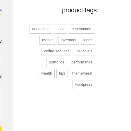
product tags
:
9
consulting
book
benchmarks
market
inventors
ideas
w
online services
millenials
portfolios
performance
wealth
tips
themeforest
g
wordpress