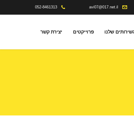
052-8461313
avi07@017.net.il
שירותים שלנו
פרוייקטים
יצירת קשר