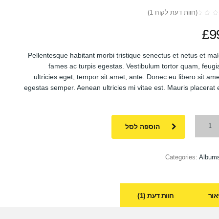
(חוות דעת לקוח
1
)
ג
£
9
ס
ים
Pellentesque habitant morbi tristique senectus et netus et m
ות
fames ac turpis egestas. Vestibulum tortor quam, feugia
ultricies eget, tempor sit amet, ante. Donec eu libero sit a
egestas semper. Aenean ultricies mi vitae est. Mauris placerat 
הוספה לסל
Categories:
Album
אור
חוות דעת (1)