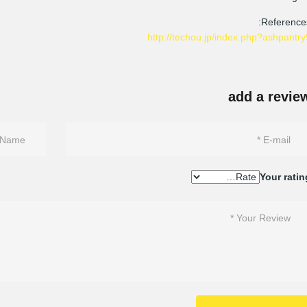
References
http://techou.jp/index.php?ashpantry
add a revie
Your ratin