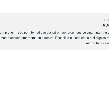
AUT
AD
 pretium. Sed porttitor, odio in blandit ornare, arcu risus pulvinar ante, a gr
 mattis consectetur metus quis rutrum. Phasellus ultrices nisi a orci dignissi
rutrum turpis se