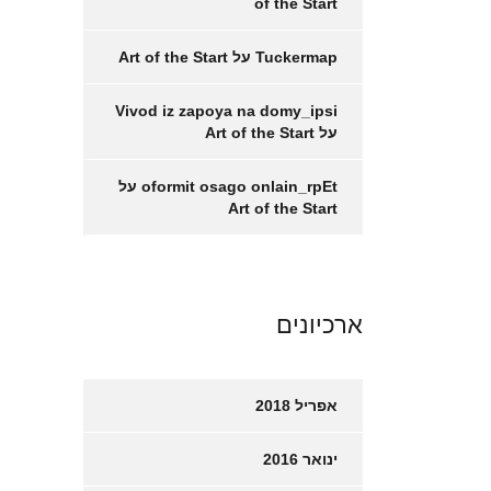
of the Start
Tuckermap
על
Art of the Start
Vivod iz zapoya na domy_ipsi
על
Art of the Start
oformit osago onlain_rpEt
על
Art of the Start
ארכיונים
אפריל 2018
ינואר 2016