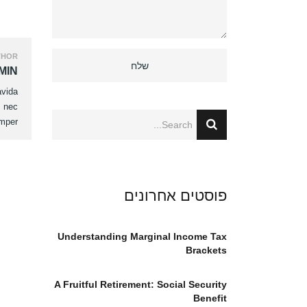
HOR:
MIN
avida
m nec
mper.
פוסטים אחרונים
Understanding Marginal Income Tax
Brackets
A Fruitful Retirement: Social Security
Benefit